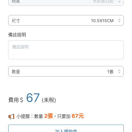
材質
尺寸
備註說明
數量
67
費用＄
(未稅)
2
張
67
元
小提醒：數量
，只要加
加入購物車