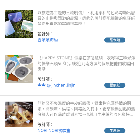
以旅遊為主題的三款明信片，利用柔和的色彩勾勒出層
疊的山巒與飄渺的晨霧，簡約的設計搭配細緻的象牙紙
營造出自然的寧靜與美感！
設計師：
圓滾滾海豹
紙卡類
《HAPPY STONE》快樂石頭貼紙組一次獲得三種光澤
的快樂石頭٩( ᐛ )و !歡迎到南方澳的個展把他們收編回
家呦
設計師：
今今 @ijinchen.jinjin
銀龍紙
簡約又不失溫度的牛皮紙膠帶，對事物充滿熱情的闆
娘，將繪畫、烘培、陶器融入其中，希望透過甜點的溫
度讓人可以隨時感到幸福~也利用牛皮紙的原色襯托出
可麗露與達克瓦茲的色澤
設計師：
NORI NORI食驗室
牛皮紙