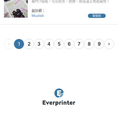
銀PET貼紙，可以防水、耐撕、耐高溫又有遮蔽性！
設計師：
Muzixiii
銀龍紙
1
2
3
4
5
6
7
8
9