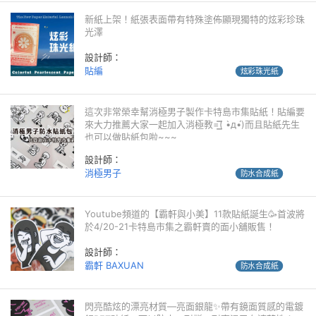
新紙上架！紙張表面帶有特殊塗佈顯現獨特的炫彩珍珠
光澤
設計師：
貼編
炫彩珠光紙
這次非常榮幸幫消極男子製作卡特島市集貼紙！貼編要
來大力推薦大家一起加入消極教=͟͟͞͞( •̀д•́)而且貼紙先生
也可以做貼紙包啦~~~
設計師：
消極男子
防水合成紙
Youtube頻道的【霸軒與小美】11款貼紙誕生🥳首波將
於4/20-21卡特島市集之霸軒賣的面小舖販售！
設計師：
霸軒 BAXUAN
防水合成紙
閃亮酷炫的漂亮材質—亮面銀龍✨帶有鏡面質感的電鍍