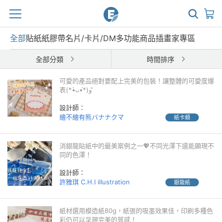
全部
貼紙
紙膠帶
名片/卡片/DM
多功能商品
插畫家專區
全部分類
時間排序
可愛的產品絕對要配上完美的包裝！讓整體的可愛度爆
表(*•̀ᴗ•́*)و ̑̑
設計師：
繪不繪有熊バナナクマ
紙卡類
消銀龍貼紙中的最美案例之一💖不同光澤下還能顯現不
同的色澤！
設計師：
許雅琪 C.H.I illustration
銀龍紙
紙材選用模造紙80g，紙張的吸墨效果佳，印刷多種色
彩仍可以呈現完美的質感！