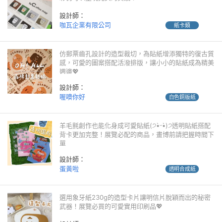
設計師：
咖瓦企業有限公司
紙卡類
仿郵票齒孔設計的造型裁切，為貼紙增添獨特的復古質
感，可愛的圖案搭配活潑排版，讓小小的貼紙成為精美
週邊💖
設計師：
喔噢你好
白色銅版紙
羊毛氈創作也能化身成可愛貼紙(੭•̀ᵕ•̀)੭透明貼紙搭配
背卡更加完整！展覽必配的商品，畫博前請把握時間下
單
設計師：
蛋黃啦
透明合成紙
選用象牙紙230g的造型卡片讓明信片脫穎而出的秘密
武器！展覽必買的可愛實用印刷品💖