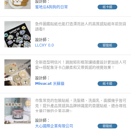
設計師：
蜜地瓜&狗狗的日常
紙卡類
急件圖鑑貼紙也能打造漂亮迷人的高質感貼紙年前到貨
請看‼️
設計師：
LLCXY 0.0
銀龍紙
全新造型明信片！跳脫矩形框架讓插畫設計更加迷人可
愛👀搭配象牙卡凸顯柔和又帶質感的視覺效果！
設計師：
𝗠𝗶𝘀𝘂𝗰𝗮𝘁 米蘇貓
紙卡類
市售常見的包裝貼紙，洗髮精、洗面乳、面膜幾乎皆可
見！提升產品質感與品牌辨識度的首選貼紙，適合尋找
大量訂做的企業品牌✨
設計師：
大心國際企業有限公司
銀龍紙