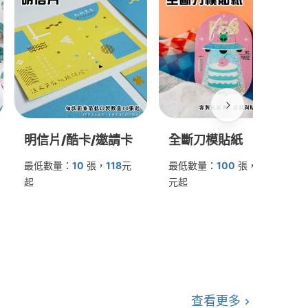
明信片/酷卡/邀請卡
全斷刀模貼紙
最低數量：
10
張
，
118
元
最低數量：
100
張
，
1200
起
元起
查看更多