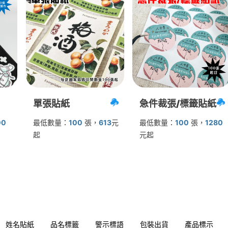
單張貼紙
急件裁張/標籤貼紙
00
最低數量：
100
張
，
613
元
最低數量：
100
張
，
1280
起
元起
姓名貼紙
品名標籤
警示標語
包裝出貨
產品標示