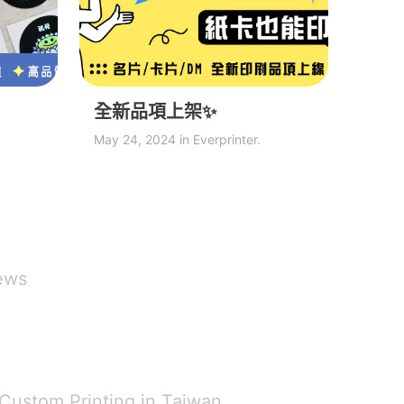
全新品項上架✨
May 24, 2024 in Everprinter.
ews
 Custom Printing in Taiwan