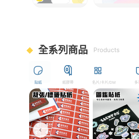
全系列商品
Products
貼紙
紙膠帶
名片/卡片/DM
多