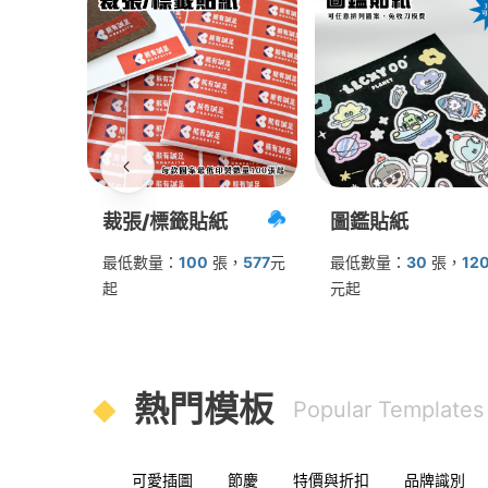
裁張/標籤貼紙
圖鑑貼紙
最低數量：
100
張
，
577
元
最低數量：
30
張
，
12
起
元起
熱門模板
Popular Templates
可愛插圖
節慶
特價與折扣
品牌識別