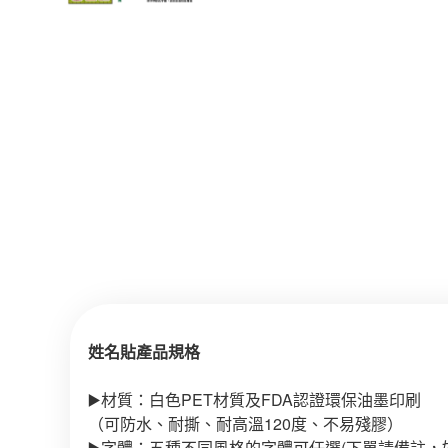
姓名貼產品規格
▶️材質：白色PET材質及FDA認證環保油墨印刷
（可防水、耐撕、耐高溫120度、不易殘膠）
▶️字體：五種不同風格的字體可任選(下單請備註，