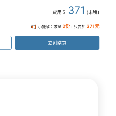
371
費用＄
(未稅)
2
份
371
元
小提醒：數量
，只要加
立刻購買