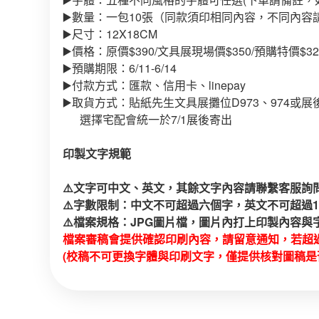
▶️數量：一包10張（同款須印相同內容，不同內容
▶️尺寸：12X18CM
▶️價格：原價$390/文具展現場價$350/預購特價$32
▶️預購期限：6/11-6/14
▶️付款方式：匯款、信用卡、linepay
▶️取貨方式：貼紙先生文具展攤位D973、974或
選擇宅配會統一於7/1展後寄出
印製文字規範
⚠️文字可中文、英文，其餘文字內容請聯繫客服詢問
⚠️字數限制：中文不可超過六個字，英文不可超過
⚠️檔案規格：JPG圖片檔，圖片內打上印製內容與
檔案審稿會提供確認印刷內容，請留意通知，若超過
(校稿不可更換字體與印刷文字，僅提供核對圖稿是