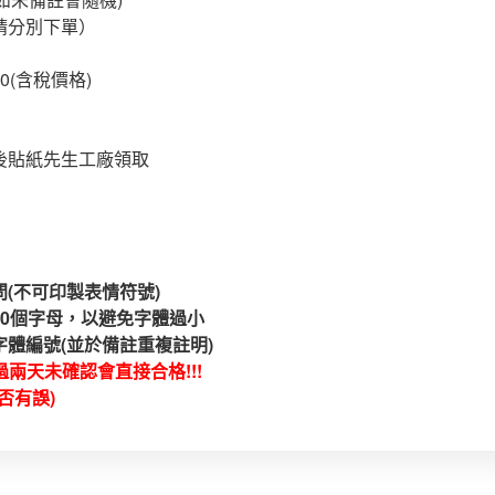
請分別下單）
0(含稅價格)
展後貼紙先生工廠領取
(不可印製表情符號)
10個字母，以避免字體過小
字體編號(並於備註重複註明)
兩天未確認會直接合格!!!
否有誤)