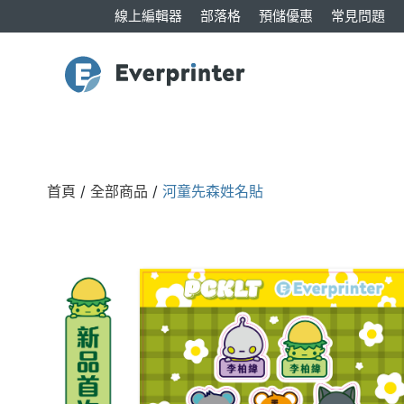
線上編輯器
部落格
預儲優惠
常見問題
首頁
/
全部商品
/
河童先森姓名貼