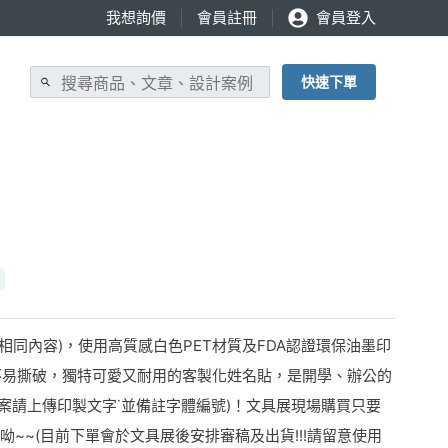
我想詢價
會員註冊
會員登入
快速下單
相同內容)，使用高質感白色PET材質及FDA認證環保油墨印
不易撕破，獨特可愛又耐用的客製化姓名貼，是開學、辦公的
案請上傳印製文字˙並備註字體編號)！文具展現場購買只要
購買呦~~(目前下單會於文具展後安排審稿及出貨!!!請留意使用