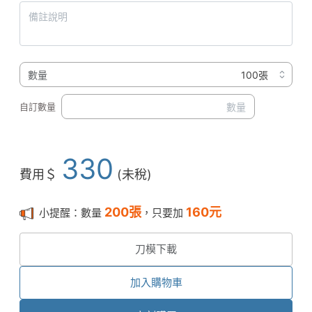
數量
自訂數量
330
費用＄
(未稅)
200
張
160
元
小提醒：數量
，只要加
刀模下載
加入購物車