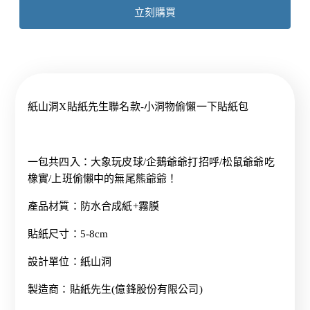
立刻購買
紙山洞X貼紙先生聯名款-小洞物偷懶一下貼紙包
一包共四入：大象玩皮球/企鵝爺爺打招呼/松鼠爺爺吃
橡實/上班偷懶中的無尾熊爺爺！
產品材質：防水合成紙+霧膜
貼紙尺寸：5-8cm
設計單位：
紙山洞
製造商：貼紙先生(億鋒股份有限公司)