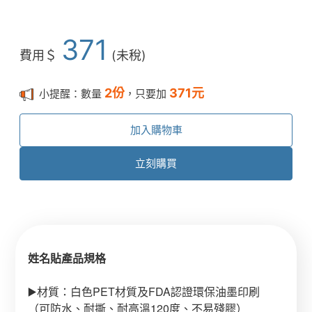
371
費用＄
(未稅)
2
份
371
元
小提醒：數量
，只要加
加入購物車
立刻購買
姓名貼產品規格
▶️材質：白色PET材質及FDA認證環保油墨印刷
（可防水、耐撕、耐高溫120度、不易殘膠）