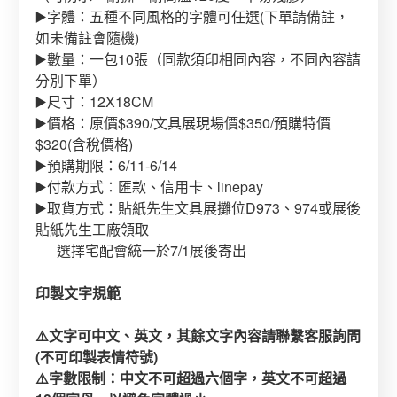
▶️字體：五種不同風格的字體可任選(下單請備註，
如未備註會隨機)
▶️數量：一包10張（同款須印相同內容，不同內容請
分別下單）
▶️尺寸：12X18CM
▶️價格：原價$390/文具展現場價$350/預購特價
$320(含稅價格)
▶️預購期限：6/11-6/14
▶️付款方式：匯款、信用卡、linepay
▶️取貨方式：貼紙先生文具展攤位D973、974或展後
貼紙先生工廠領取
選擇宅配會統一於7/1展後寄出
印製文字規範
⚠️文字可中文、英文，其餘文字內容請聯繫客服詢問
(不可印製表情符號)
⚠️字數限制：中文不可超過六個字，英文不可超過