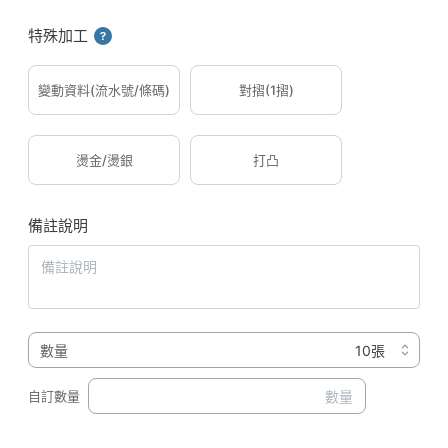
特殊加工
變動資料(流水號/條碼)
對摺(1摺)
燙金/燙銀
打凸
備註說明
數量
自訂數量