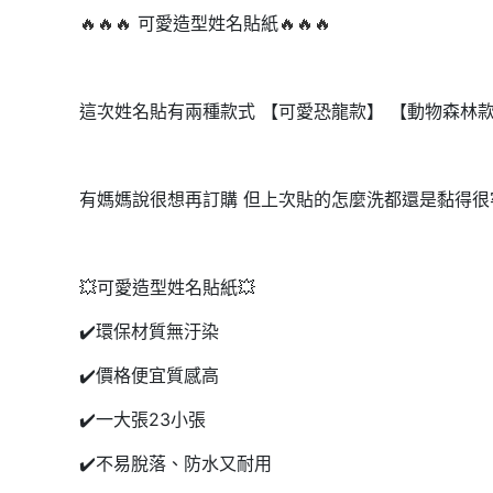
🔥🔥🔥
可愛造型姓名貼紙
🔥🔥🔥
這次姓名貼有兩種款式 【可愛恐龍款】 【動物森林
有媽媽說很想再訂購 但上次貼的怎麼洗都還是黏得很牢固
💥可愛造型姓名貼紙💥
✔️環保材質無汙染
✔️價格便宜質感高
✔️一大張23小張
✔️不易脫落、防水又耐用