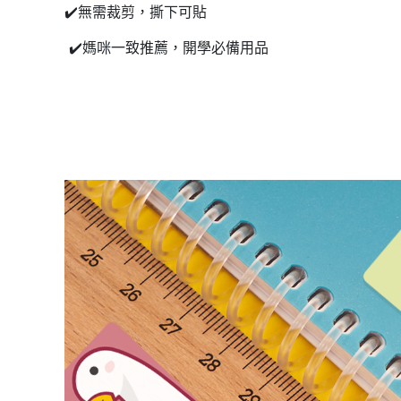
✔️無需裁剪，撕下可貼
✔️媽咪一致推薦，開學必備用品