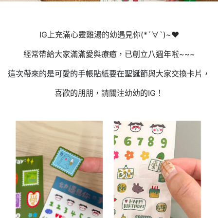
IG上充滿心靈雞湯的幼遇見你(*´∀`)~♥️
經常帶給大家滿滿愛與療癒，已創立八週年啦~~~
這次帶來的是可愛的手帳貼紙要在聖誕節
與大家交換卡片，
喜歡的朋朋，請關注幼幼的IG！