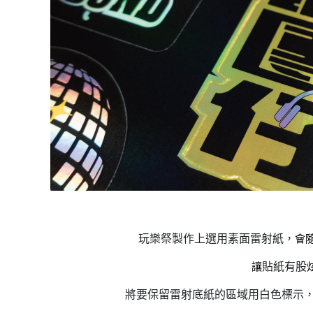
玩樂祭製作上選用素面雷射紙，
會
貼紙有股
讓
將要保留雷射底紙的區域用白色標示