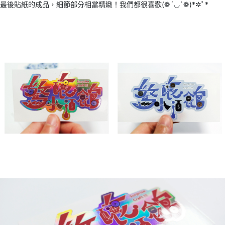
最後貼紙的成品，細節部分相當精緻！我們都很喜歡(❁´◡`❁)*✲ﾟ*