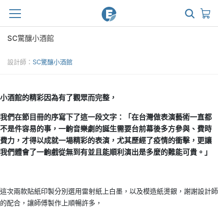
SC驚釀小酒館
設計師：
SC驚釀小酒館
小酒館的精彩因為有了觀眾而完整，
我們在節目冊的序寫下了這一段文字：「在台灣做表演藝術一直都
不是件容易的事，一齣音樂劇的誕生需要台前幕後多方參與、費時
費力，才得以成就一場精彩的表演，尤其歷經了疫情的衝擊，更讓
我們體會了一齣戲從無到有並且能順利演出是多麼的難能可貴。」
這次兩款貼紙印製分別選用雷射紙上白墨，以及模造紙燙銀，謝謝設計師
的配合，讓師傅製作上順暢許多，