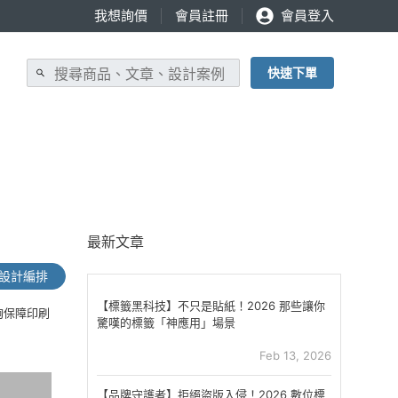
我想詢價
會員註冊
會員登入
快速下單
最新文章
設計編排
【標籤黑科技】不只是貼紙！2026 那些讓你
夠保障印刷
驚嘆的標籤「神應用」場景
Feb 13, 2026
【品牌守護者】拒絕盜版入侵！2026 數位標