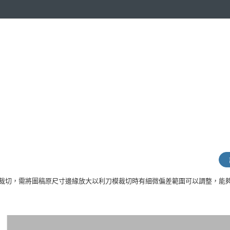
裁切，需將圖稿原尺寸邊緣放大以利刀模裁切時有細微偏差範圍可以調整，能