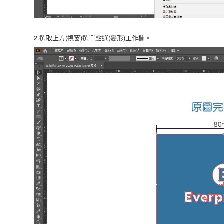
2.選取上方(視窗)選單點選(變形)工作欄。