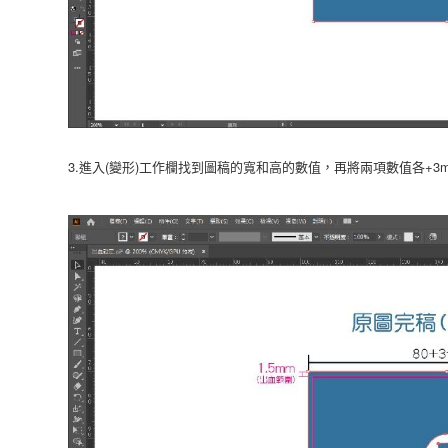
3.進入(變形)工作欄找到圖稿的寬和高的數值，再將兩項數值各+3