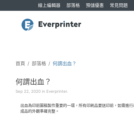
線上編輯器
部落格
預儲優惠
常見問題
首頁
部落格
何謂出血？
何謂出血？
Sep 22, 2020 in Everprinter.
出血為印前圖稿製作重要的一環，所有印刷品要送印前，如需進行
成品的外觀準確完整。