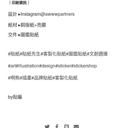
｜印刷資訊｜
設計 ▸Instagram
@awwwpartners
紙材 ▸銅版紙+亮膜
交件 ▸圖鑑貼紙
#貼紙
#貼紙先生
#客製化貼紙
#圖鑑貼紙
#文創週邊
#art
#illustration
#design
#sticker
#stickershop
#啊熊
#插畫
#品牌貼紙
#客製化貼紙
by貼編