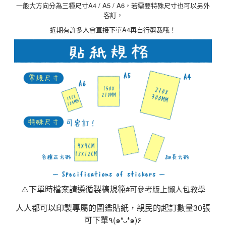
一般大方向分為三種尺寸A4 / A5 / A6，若需要特殊尺寸也可以另外
客訂，
近期有許多人會直接下單A4再自行剪裁哦！
⚠️下單時檔案請遵循製稿規範
#可參考版上懶人包教學
人人都可以印製專屬的圖鑑貼紙，親民的起訂數量30張
可下單٩(๑❛ᴗ❛๑)۶