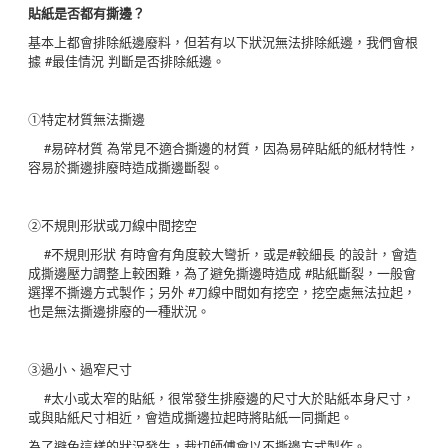
貼紙是否都有撕邊？
基本上都會排除紙邊廢料，但若有以下狀況無法排除紙邊，我們會根
據 #最佳情況 判斷是否排除紙邊。
①特定材質無法撕邊
#易碎材質 為常見不適合撕邊的材質，因為易碎貼紙的紙材特性，
容易於撕邊排廢時造成撕邊斷裂。
②不規則形狀或刀線中間挖空
#不規則形狀
有時會有角度較大彎折，或是
#較細長
的設計，會造
成撕邊壓力調整上較困難，為了避免撕邊時造成 #貼紙斷裂，一般會
選擇不撕邊方式製作；另外 #刀線中間如有挖空，挖空處無法拉起，
也是無法撕邊排廢的一種狀況。
③過小、過窄尺寸
#太小或太窄的貼紙，很常發生排廢邊的尺寸大於貼紙本身尺寸，
或與貼紙尺寸相近，會造成撕邊拉起時將貼紙一同撕起。
為了避免這樣的狀況發生，裁切師傅會以不撕邊方式製作。