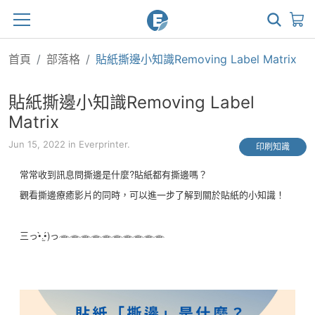
首頁
部落格
貼紙撕邊小知識Removing Label Matrix
貼紙撕邊小知識Removing Label
Matrix
Jun 15, 2022 in Everprinter.
印刷知識
常常收到訊息問撕邊是什麼?貼紙都有撕邊嗎？
觀看撕邊療癒影片的同時，可以進一步了解到關於貼紙的小知識！
三っ•̀.̫•́)っ𓂎𓂎𓂎𓂎𓂎𓂎𓂎𓂎𓂎𓂎