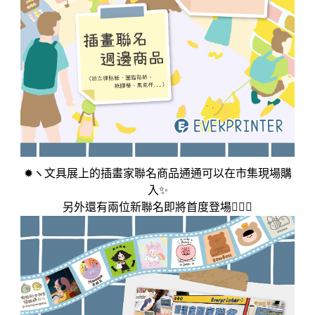
✹ヽ文具展上的插畫家聯名商品通通可以在市集現場購
入✨
另外還有兩位新聯名即將首度登場🧚🏻‍♀️