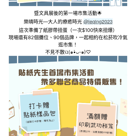
暨文具展後的第一場市集活動🌟
@leqing2023
樂晴時光—大人的療癒時光
這次準備了紙膠帶扭蛋（一次$100快來扭爆）
現場還有82個攤位、90個品牌，一起相約在松菸吹冷氣
逛市集！
不見不散ପ(๑•̀ᴗ-๑)♡