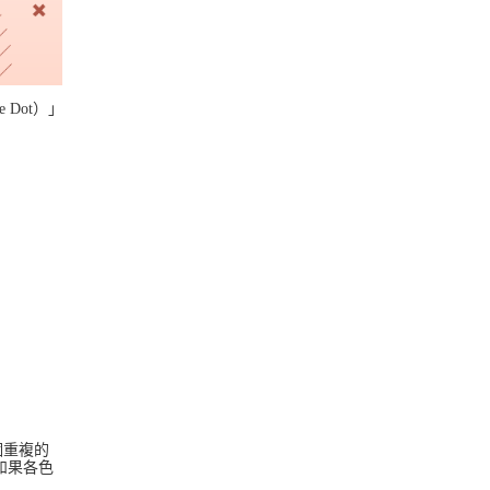
Dot）」
個重複的
如果各色