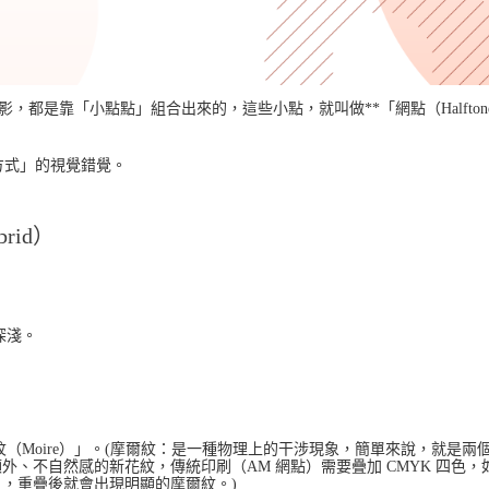
是靠「小點點」組合出來的，這些小點，就叫做**「網點（Halftone 
方式」的視覺錯覺。
rid）
深淺。
紋
（Moire）」。(
摩爾紋
：是一種物理上的干涉現象，簡單來說，就是兩
、不自然感的新花紋，傳統印刷（AM 網點）需要疊加 CMYK 四色，
0°），重疊後就會出現明顯的摩爾紋。)