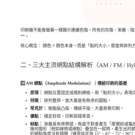
印刷機不能像螢幕一樣顯示連續色階。所有的灰階、漸層、陰影，都
**。
核心概念： 顏色 ≠ 顏色本身，而是「點的大小、密度與排列
二、三大主流網點結構解析（AM / FM / Hyb
1️⃣ AM 網點（Amplitude Modulation）｜傳統印刷的基礎
原理：
網點位置固定成規則網格，用「點的大小」表現
特徵：
排列整齊，放大看是有秩序的圓點。
常見於：
樹脂版凸版、傳統平版、大量商業印刷。
優點：
穩定好控、印刷容錯率高。
缺點：
漸層易有條帶感，角度不對會產生「
摩爾紋或龜
幾何圖形（例如線條或網點）疊加在一起時，產生出的額外
的網點角度沒有錯開（通常設定為 15°、45°、75°、9