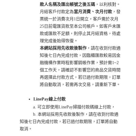
款人名稱及匯出帳號之後五碼
，以利核對。
月結客戶付款定為
當月消費、次月付款
，發
票統一於消費次月1日開立，客戶需於次月
25日前電匯貨款至本公司帳戶。如客戶未匯
款或匯款不足額，則停止其月結資格，待處
理完成後始得恢復。
本網站採用先收款後製作
，請在收到付款通
知後七日內完成付款，因臨櫃匯款較易因金
融機構作業時程影響銷帳作業，預計需1~2
個工作天，請確認不影響您的商品交貨時間
再選擇此付款方式，若已過付款期限，訂單
將自動取消，若需再次交易，請重新下單。
LinePay線上付款
a. 可立即使用LinePay掃描付款碼線上付款，
b. 本網站採用先收款後製作，請在收到付款通
知後七日內完成付款，若已過付款期限，訂單將自動
取消。