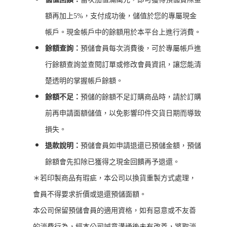
額再加上5%，支付成功後，儲值於您的專屬現金
帳戶。現金帳戶中的餘額用於本平台上進行消費。
餘額查詢：
預儲會員每次消費後，可於專屬帳戶進
行餘額查詢並查閱訂單或修改會員資訊，讓您能清
楚透明的掌握帳戶餘額。
餘額不足：
預儲的餘額不足訂購商品時，請於訂購
前再申請面額儲值，以免影響印件交貨日期而導致
損失。
退款說明：
預儲會員如申請退還已預儲金額，預儲
餘額會先扣除已獲得之現金回饋再予退還。
＊若印製商品有瑕疵，本公司以換貨重製方式處理，
會員不得要求折價或退還預儲面額。
本公司保留預儲會員的適用資格，如有惡意或不友善
的消費行為，經本公司誠意溝通後未有改善，將取消