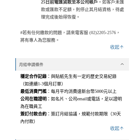
25日前電匯貨款至本公司帳戶
。如客戶未匯
款或匯款不足額，則停止其月結資格，待處
理完成後始得恢復。
#若有任何繳款的問題，請來電客服 (02)2205-2576，
將有專人為您服務。
收起
月結申請條件
穩定合作記錄
：與貼紙先生有一定的歷史交易紀錄
（如連續1-3個月訂單）
最低消費門檻
：每月平均消費達新台幣5000元以上
公司在職證明
：如名片、公司email或電話，足以證明
為在職員工
簽訂付款合約
：簽訂月結協議，規範付款期限（30天
內付款）
收起