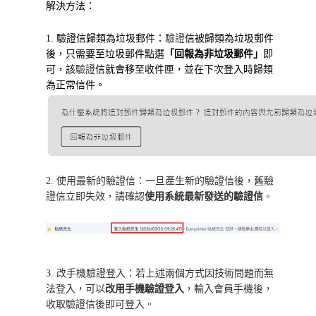
解決方法：
1. 驗證信歸類為垃圾郵件：
驗證
信被歸類為垃圾郵件
後，只需要至垃圾郵件點選
「回報為非垃圾郵件」
即
可，該
驗證
信就會移至收件匣，並在下次登入時歸類
為正常信件。
2. 使用最新的
驗證
信：一旦產生新的
驗證
信後，舊
驗
。
證
信立即失效，請確認
使用
系統最新發送的驗證信
3. 改手機驗證登入：若上述兩個方式因技術問題而無
法登入，可以
改用手機驗證登入
，輸入會員手機後，
收取驗證信後即可登入。